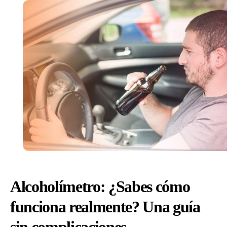
mito
y
mult
de
$7,0
para
el
202
Alcoholímetro: ¿Sabes cómo
funciona realmente? Una guía