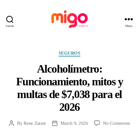
Search
Menu
Migo
Seguros
Categories
SEGUROS
Alcoholímetro:
Funcionamiento, mitos y
multas de $7,038 para el
2026
on
By
Rene Zarate
March 9, 2026
No Comments
Post
Post
Alco
author
date
Func