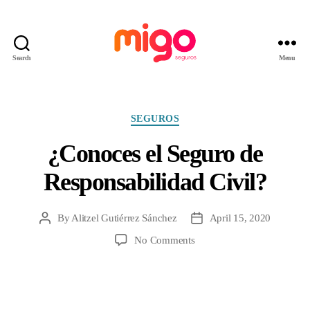
Search
Menu
Migo
Seguros
Categories
SEGUROS
¿Conoces el Seguro de
Responsabilidad Civil?
By
Alitzel Gutiérrez Sánchez
April 15, 2020
Post
Post
author
date
on
No Comments
¿Conoces
el
Seguro
de