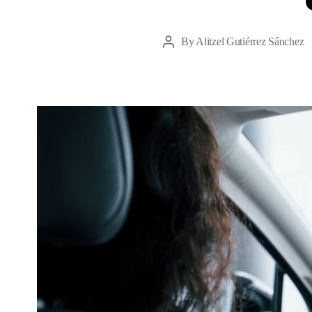
By
Alitzel Gutiérrez Sánchez
Post
author