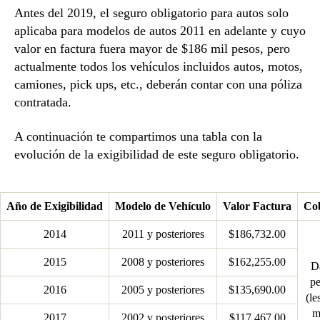
Antes del 2019, el seguro obligatorio para autos solo
aplicaba para modelos de autos 2011 en adelante y cuyo
valor en factura fuera mayor de $186 mil pesos, pero
actualmente todos los vehículos incluidos autos, motos,
camiones, pick ups, etc., deberán contar con una póliza
contratada.
A continuación te compartimos una tabla con la
evolución de la exigibilidad de este seguro obligatorio.
Año de Exigibilidad
Modelo de Vehículo
Valor Factura
Co
2014
2011 y posteriores
$186,732.00
2015
2008 y posteriores
$162,255.00
D
pe
2016
2005 y posteriores
$135,690.00
(le
m
2017
2002 y posteriores
$117,467.00