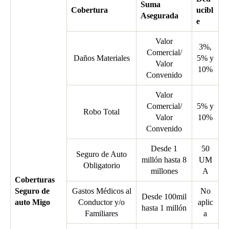
Suma
Cobertura
ucibl
Asegurada
e
Valor
3%,
Comercial/
Daños Materiales
5% y
Valor
10%
Convenido
Valor
Comercial/
5% y
Robo Total
Valor
10%
Convenido
Desde 1
50
Seguro de Auto
millón hasta 8
UM
Obligatorio
millones
A
Coberturas
Seguro de
Gastos Médicos al
No
Desde 100mil
auto Migo
Conductor y/o
aplic
hasta 1 millón
Familiares
a