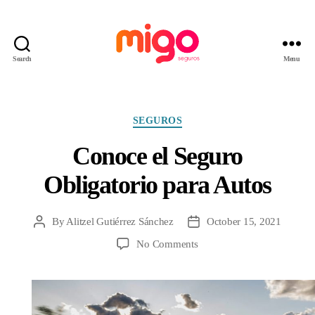
Search
Menu
Migo
Seguros
Categories
SEGUROS
Conoce el Seguro
Obligatorio para Autos
By
Alitzel Gutiérrez Sánchez
October 15, 2021
Post
Post
author
date
on
No Comments
Conoce
el
Seguro
Obligatorio