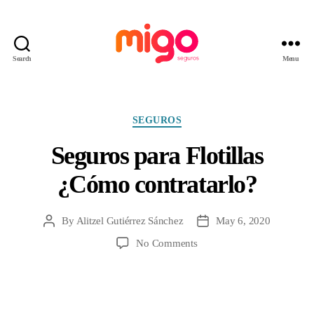
Search
Menu
Migo
Seguros
Categories
SEGUROS
Seguros para Flotillas
¿Cómo contratarlo?
By
Alitzel Gutiérrez Sánchez
May 6, 2020
Post
Post
author
date
on
No Comments
Seguros
para
Flotillas
¿Cómo