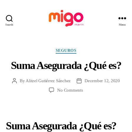
Search
Menu
Migo
Seguros
Categories
SEGUROS
Suma Asegurada ¿Qué es?
By
Alitzel Gutiérrez Sánchez
December 12, 2020
Post
Post
author
date
on
No Comments
Suma
Asegurada
¿Qué
es?
Suma Asegurada ¿Qué es?