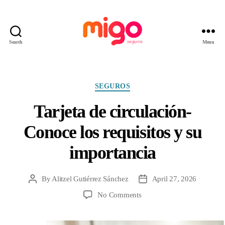
Search
Menu
Migo
Seguros
Categories
SEGUROS
Tarjeta de circulación-
Conoce los requisitos y su
importancia
By
Alitzel Gutiérrez Sánchez
April 27, 2026
Post
Post
author
date
on
No Comments
Tarjeta
de