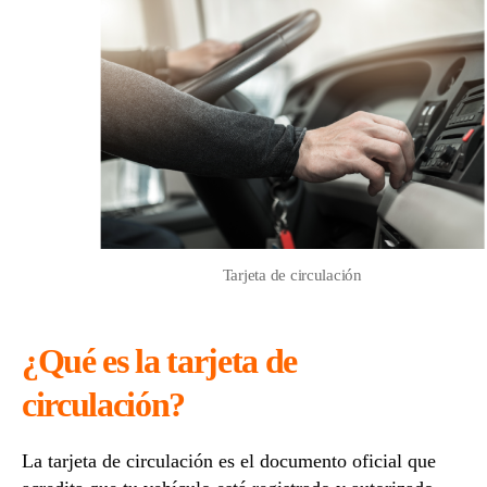
circulación-
Conoce
los
requisitos
y
su
importancia
Tarjeta de circulación
¿Qué es la tarjeta de
circulación?
La tarjeta de circulación es el documento oficial que