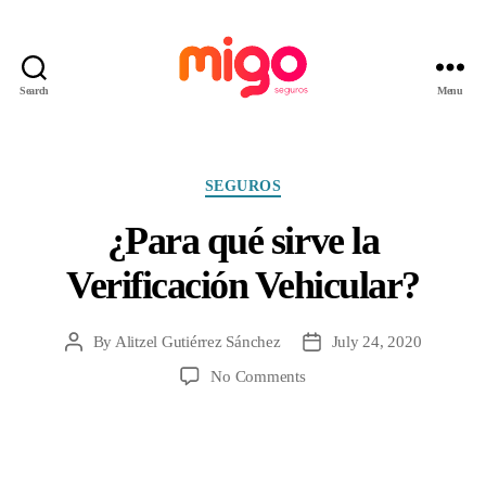
Search
Menu
Migo
Seguros
Categories
SEGUROS
¿Para qué sirve la
Verificación Vehicular?
By
Alitzel Gutiérrez Sánchez
July 24, 2020
Post
Post
author
date
on
No Comments
¿Para
qué
sirve
la