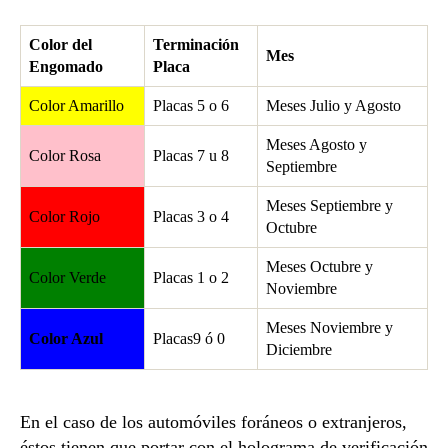
Color del
Terminación
Mes
Engomado
Placa
Color Amarillo
Placas 5 o 6
Meses Julio y Agosto
Meses Agosto y
Color Rosa
Placas 7 u 8
Septiembre
Meses Septiembre y
Color Rojo
Placas 3 o 4
Octubre
Meses Octubre y
Color Verde
Placas 1 o 2
Noviembre
Meses Noviembre y
Color Azul
Placas9 ó 0
Diciembre
En el caso de los automóviles foráneos o extranjeros,
éstos tienen que portar con el holograma de verificación