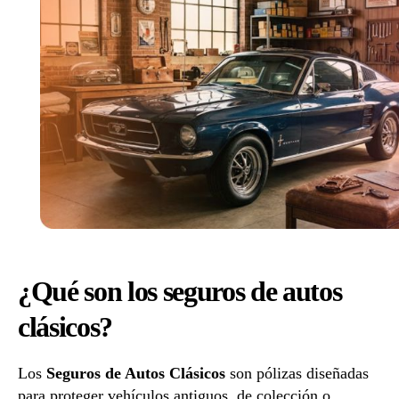
cotiz
comp
y
contr
al
mejo
preci
¿Qué son los seguros de autos
clásicos?
Los
Seguros de Autos Clásicos
son pólizas diseñadas
para proteger vehículos antiguos, de colección o