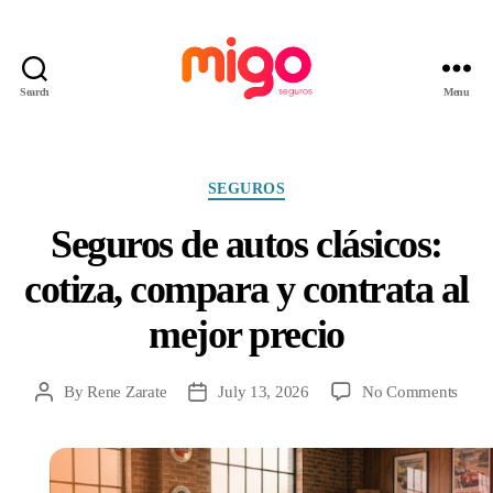
Search
Menu
Migo
Seguros
Categories
SEGUROS
Seguros de autos clásicos:
cotiza, compara y contrata al
mejor precio
on
By
Rene Zarate
July 13, 2026
No Comments
Post
Post
Segu
author
date
de
autos
clási