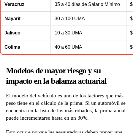
Veracruz
35 a 40 días de Salario Mínimo
$
Nayarit
30 a 100 UMA
$
Jalisco
10 a 30 UMA
$
Colima
40 a 60 UMA
$
Modelos de mayor riesgo y su
impacto en la balanza actuarial
El modelo del vehículo es uno de los factores que más
peso tiene en el cálculo de la prima. Si un automóvil se
encuentra en la lista de los más robados, la prima anual
puede incrementarse hasta en un 30%.
Esto ocurre porque las aseguradoras deben prever una