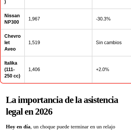
)
Nissan
1,967
-30.3%
NP300
Chevro
let
1,519
Sin cambios
Aveo
Italika
(111-
1,406
+2.0%
250 cc)
La importancia de la asistencia
legal en 2026
Hoy en día
, un choque puede terminar en un relajo