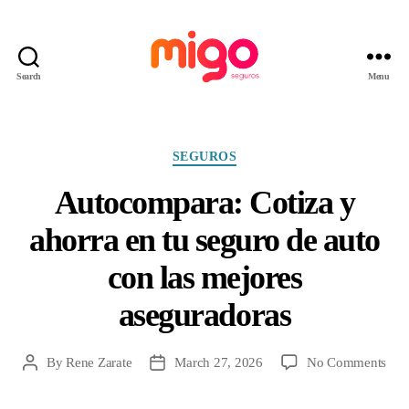
Search
Menu
Migo
Seguros
Categories
SEGUROS
Autocompara: Cotiza y
ahorra en tu seguro de auto
con las mejores
aseguradoras
on
By
Rene Zarate
March 27, 2026
No Comments
Post
Post
Aut
author
date
Coti