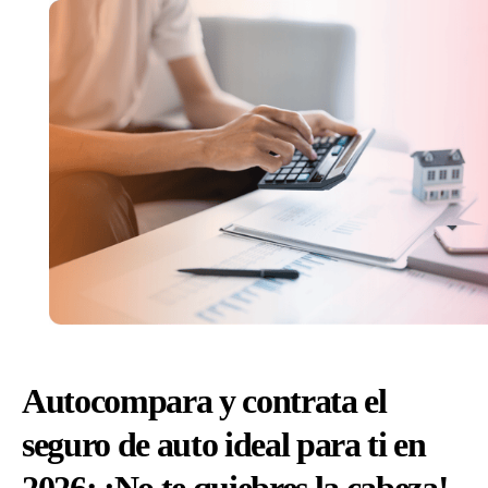
y
ahor
en
tu
seg
de
aut
con
las
mej
ase
Autocompara y contrata el
seguro de auto ideal para ti en