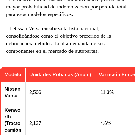
mayor probabilidad de indemnización por pérdida total
para esos modelos específicos.
El Nissan Versa encabeza la lista nacional,
consolidándose como el objetivo preferido de la
delincuencia debido a la alta demanda de sus
componentes en el mercado de autopartes.
Modelo
Unidades Robadas (Anual)
Variación Porce
Nissan
2,506
-11.3%
Versa
Kenwo
rth
(Tracto
2,137
-4.6%
camión