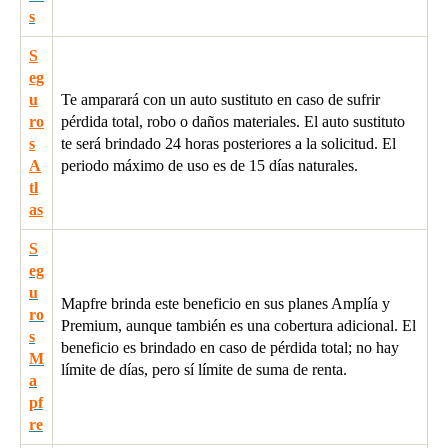
s
S
eg
u
Te amparará con un auto sustituto en caso de sufrir
ro
pérdida total, robo o daños materiales. El auto sustituto
s
te será brindado 24 horas posteriores a la solicitud. El
A
periodo máximo de uso es de 15 días naturales.
tl
as
S
eg
u
Mapfre brinda este beneficio en sus planes Amplía y
ro
Premium, aunque también es una cobertura adicional. El
s
beneficio es brindado en caso de pérdida total; no hay
M
límite de días, pero sí límite de suma de renta.
a
pf
re