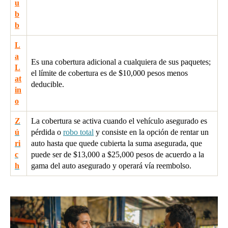
u
b
b
L
a
Es una cobertura adicional a cualquiera de sus paquetes;
L
el límite de cobertura es de $10,000 pesos menos
at
deducible.
in
o
Z
La cobertura se activa cuando el vehículo asegurado es
ú
pérdida o
robo total
y consiste en la opción de rentar un
ri
auto hasta que quede cubierta la suma asegurada, que
c
puede ser de $13,000 a $25,000 pesos de acuerdo a la
h
gama del auto asegurado y operará vía reembolso.