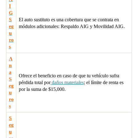
I
G
S
El auto sustituto es una cobertura que se contrata en
eg
módulos adicionales: Respaldo AIG y Movilidad AIG.
u
ro
s
A
n
a
Ofrece el beneficio en caso de que tu vehículo sufra
S
pérdida total por
daños materiales
; el límite de renta es
eg
por la suma de $15,000.
u
ro
s
S
eg
u