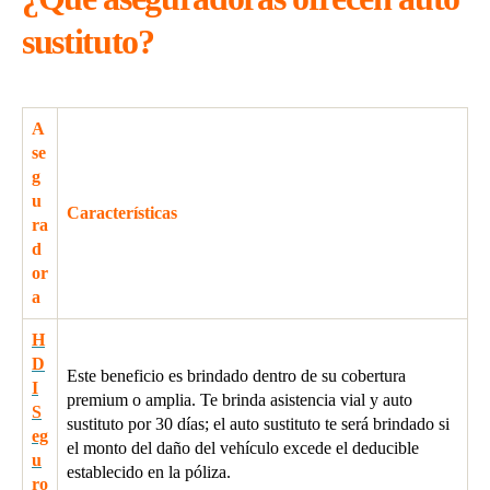
sustituto?
A
se
g
u
Características
ra
d
or
a
H
D
Este beneficio es brindado dentro de su cobertura
I
premium o amplia. Te brinda asistencia vial y auto
S
sustituto por 30 días; el auto sustituto te será brindado si
eg
el monto del daño del vehículo excede el deducible
u
establecido en la póliza.
ro