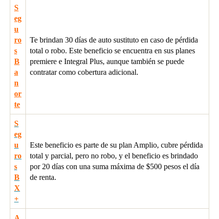
S
eg
u
ro
Te brindan 30 días de auto sustituto en caso de pérdida
s
total o robo. Este beneficio se encuentra en sus planes
B
premiere e Integral Plus, aunque también se puede
a
contratar como cobertura adicional.
n
or
te
S
eg
u
Este beneficio es parte de su plan Amplio, cubre pérdida
ro
total y parcial, pero no robo, y el beneficio es brindado
s
por 20 días con una suma máxima de $500 pesos el día
B
de renta.
X
+
A