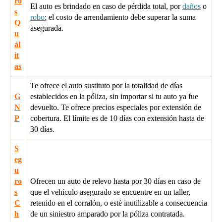
ro
El auto es brindado en caso de pérdida total, por
daños
o
s
robo
; el costo de arrendamiento debe superar la suma
Q
asegurada.
u
ál
it
as
Te ofrece el auto sustituto por la totalidad de días
G
establecidos en la póliza, sin importar si tu auto ya fue
N
devuelto. Te ofrece precios especiales por extensión de
P
cobertura. El límite es de 10 días con extensión hasta de
30 días.
S
eg
u
ro
Ofrecen un auto de relevo hasta por 30 días en caso de
s
que el vehículo asegurado se encuentre en un taller,
C
retenido en el corralón, o esté inutilizable a consecuencia
h
de un siniestro amparado por la póliza contratada.