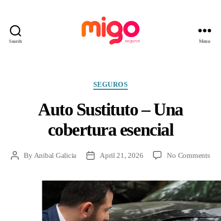
Search
Menu
Migo
Seguros
Categories
SEGUROS
Auto Sustituto – Una
cobertura esencial
on
By
Anibal Galicia
April 21, 2026
No Comments
Post
Post
Aut
author
date
Sust
–
Un
cob
ese