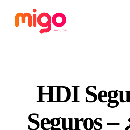
Migo
Seguros
HDI Segu
Seguros – 