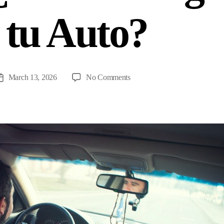
 tu Auto?
on
March 13, 2026
No Comments
Post
HDI
date
Seguros
VS
Migo
Seguros
–
¿Cuál
Protege
Mejor
tu
Auto?