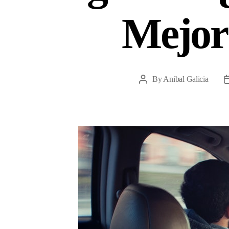
Mejor
By
Anibal Galicia
Post
author