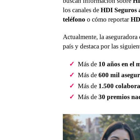
buscan información sobre
HD
los canales de
HDI Seguros a
teléfono
o cómo reportar
HDI
Actualmente, la aseguradora 
país y destaca por las siguient
Más de
10 años en el
Más de
600 mil asegu
Más de
1.500 colabor
Más de
30 premios nac