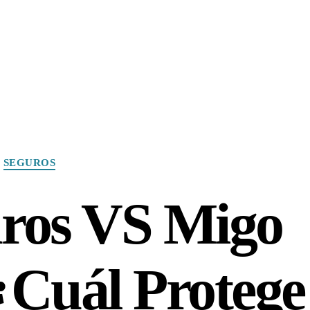
Categories
SEGUROS
ros VS Migo
¿Cuál Protege