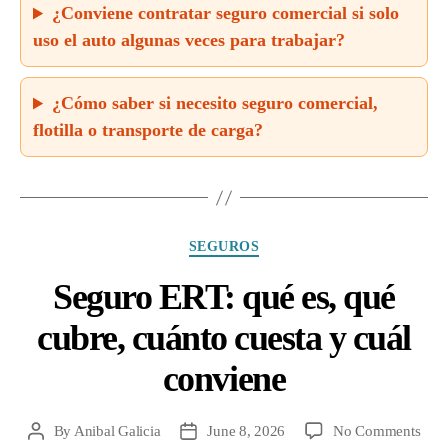
¿Conviene contratar seguro comercial si solo
uso el auto algunas veces para trabajar?
¿Cómo saber si necesito seguro comercial,
flotilla o transporte de carga?
Categories
SEGUROS
Seguro ERT: qué es, qué
cubre, cuánto cuesta y cuál
conviene
on
By
Anibal Galicia
June 8, 2026
No Comments
Post
Post