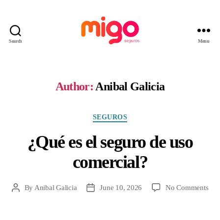
Search
Menu
Migo
Seguros
Author:
Anibal Galicia
Categories
SEGUROS
¿Qué es el seguro de uso
comercial?
on
By
Anibal Galicia
June 10, 2026
No Comments
Post
Post
¿Qu
author
date
es
el