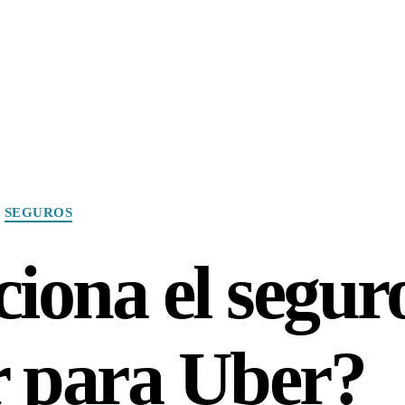
Categories
SEGUROS
iona el segur
r para Uber?