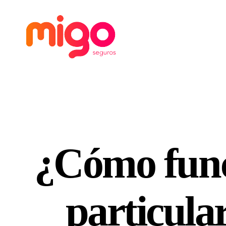
Migo
Seguros
¿Cómo func
particula