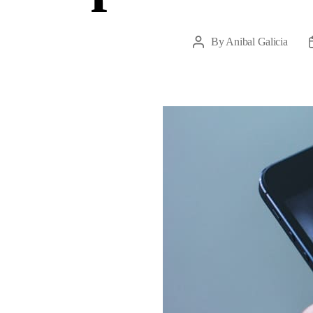
By
Anibal Galicia
Post
author