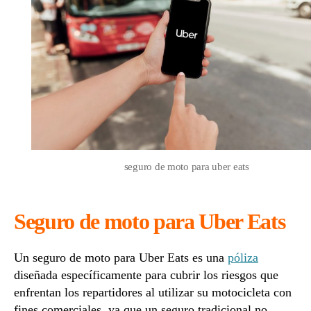
Ube
Eat
seguro de moto para uber eats
Seguro de moto para Uber Eats
Un seguro de moto para Uber Eats es una
póliza
diseñada específicamente para cubrir los riesgos que
enfrentan los repartidores al utilizar su motocicleta con
fines comerciales, ya que un seguro tradicional no