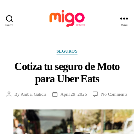
Search
Menu
Migo
Seguros
Categories
SEGUROS
Cotiza tu seguro de Moto
para Uber Eats
on
By
Anibal Galicia
April 29, 2026
No Comments
Post
Post
Cot
author
date
tu
seg
de
Mo
par