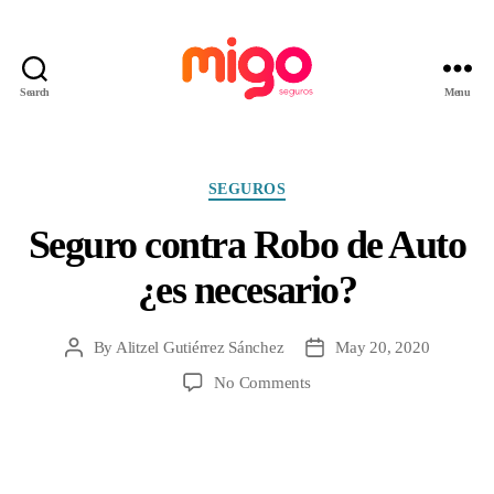
Search
Menu
Migo
Seguros
Categories
SEGUROS
Seguro contra Robo de Auto
¿es necesario?
By
Alitzel Gutiérrez Sánchez
May 20, 2020
Post
Post
author
date
on
No Comments
Seguro
contra
Robo
de