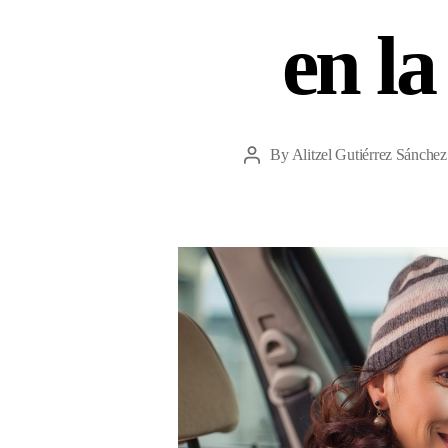
en 
By
Alitzel Gutiérrez Sánchez
Post
author