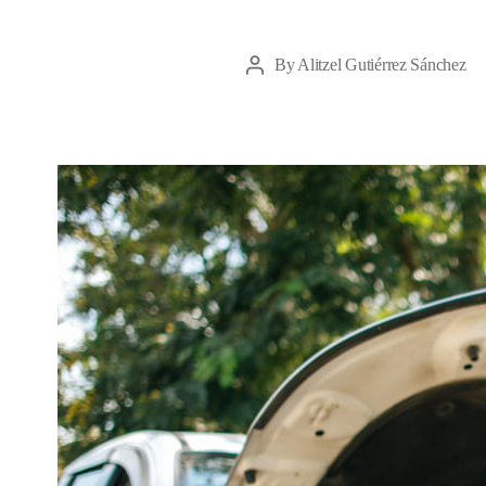
By
Alitzel Gutiérrez Sánchez
Post
author