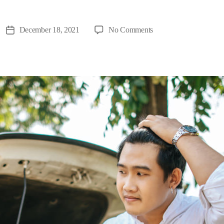
on
December 18, 2021
No Comments
Post
¡Cotiza
date
tu
Seguro
para
Chofer
Privado!