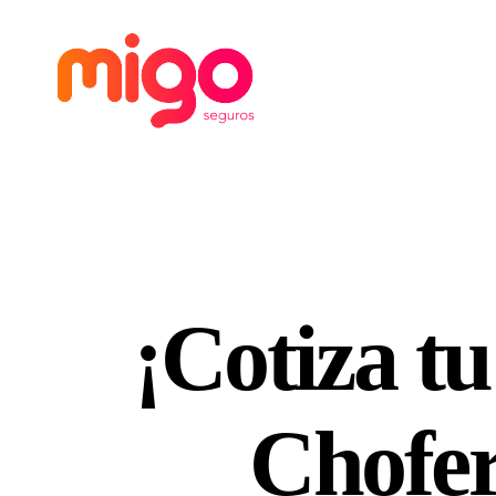
Migo
Seguros
¡Cotiza t
Chofer