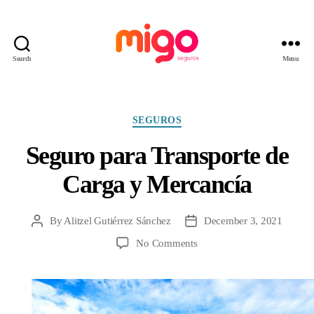
Search
Menu
Migo
Seguros
Categories
SEGUROS
Seguro para Transporte de
Carga y Mercancía
By
Alitzel Gutiérrez Sánchez
December 3, 2021
Post
Post
author
date
on
No Comments
Seguro
para
Transporte
de