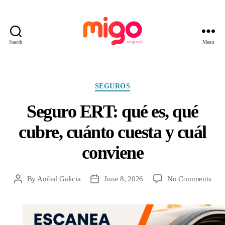
Search
Menu
Migo
Seguros
Categories
SEGUROS
Seguro ERT: qué es, qué
cubre, cuánto cuesta y cuál
conviene
on
By
Anibal Galicia
June 8, 2026
No Comments
Post
Post
Segu
author
date
ERT
qué
es,