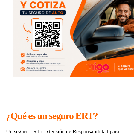
qué
cubr
cuán
cues
y
cuál
conv
¿Qué es un seguro ERT?
Un seguro ERT (Extensión de Responsabilidad para