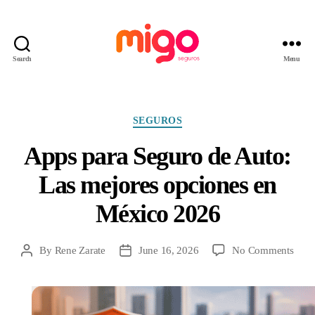
Search
Menu
Migo
Seguros
Categories
SEGUROS
Apps para Seguro de Auto:
Las mejores opciones en
México 2026
on
By
Rene Zarate
June 16, 2026
No Comments
Post
Post
App
author
date
para
Segu
de