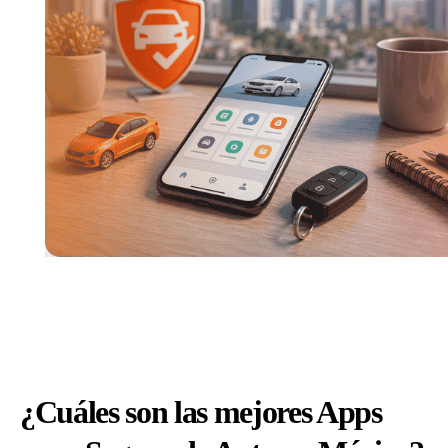
Auto
Las
mejo
opci
en
Méxi
2026
¿Cuáles son las mejores Apps