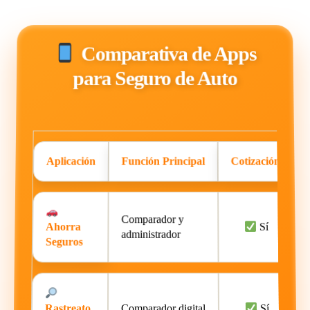
Comparativa de Apps
para Seguro de Auto
Aplicación
Función Principal
Cotización
Comparador y
Ahorra
Sí
administrador
Seguros
Rastreato
Comparador digital
Sí