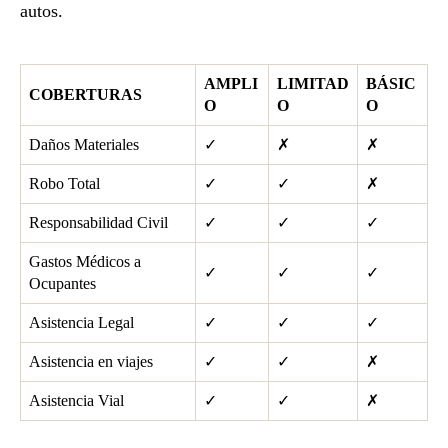
autos.
AMPLI
LIMITAD
BÁSIC
COBERTURAS
O
O
O
Daños Materiales
✓
✗
✗
Robo Total
✓
✓
✗
Responsabilidad Civil
✓
✓
✓
Gastos Médicos a
✓
✓
✓
Ocupantes
Asistencia Legal
✓
✓
✓
Asistencia en viajes
✓
✓
✗
Asistencia Vial
✓
✓
✗