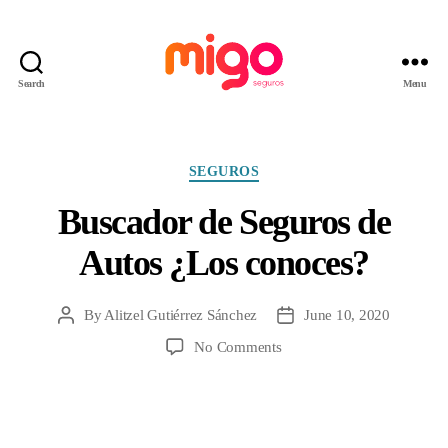
Search
Menu
Migo
Seguros
Categories
SEGUROS
Buscador de Seguros de
Autos ¿Los conoces?
By
Alitzel Gutiérrez Sánchez
June 10, 2020
Post
Post
author
date
on
No Comments
Buscador
de
Seguros
de