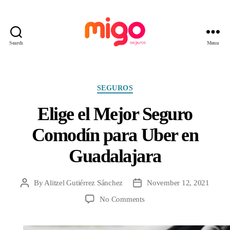
Search
Menu
Migo
Seguros
Categories
SEGUROS
Elige el Mejor Seguro
Comodín para Uber en
Guadalajara
By
Alitzel Gutiérrez Sánchez
November 12, 2021
Post
Post
author
date
on
No Comments
Elige
el