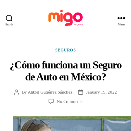
Search
Menu
Migo
Seguros
Categories
SEGUROS
¿Cómo funciona un Seguro
de Auto en México?
By
Alitzel Gutiérrez Sánchez
January 19, 2022
Post
Post
author
date
on
No Comments
¿Cómo
funciona
un
Seguro