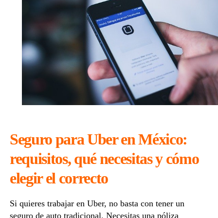
acep
Ube
Seguro para Uber en México:
requisitos, qué necesitas y cómo
elegir el correcto
Si quieres trabajar en Uber, no basta con tener un
seguro de auto tradicional. Necesitas una póliza