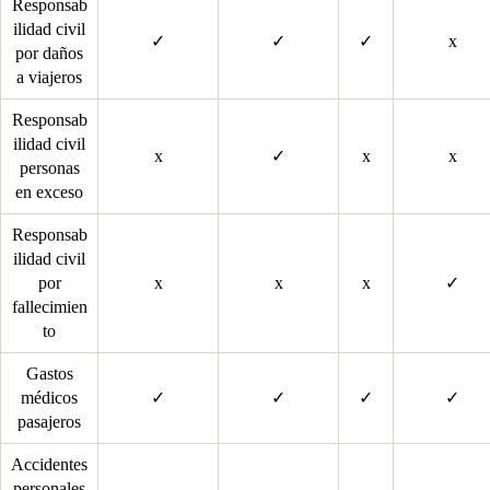
Responsab
ilidad civil
✓
✓
✓
x
por daños
a viajeros
Responsab
ilidad civil
x
✓
x
x
personas
en exceso
Responsab
ilidad civil
por
x
x
x
✓
fallecimien
to
Gastos
médicos
✓
✓
✓
✓
pasajeros
Accidentes
personales