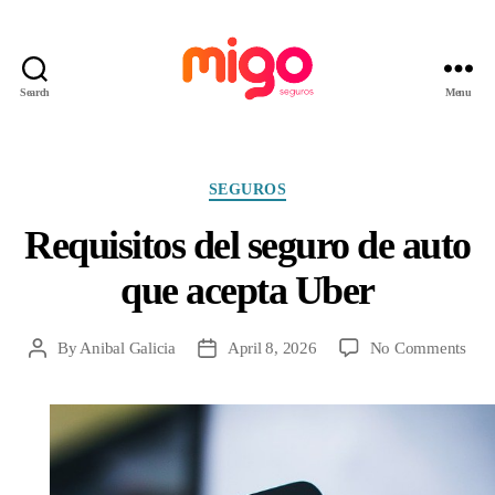
Search
Menu
Migo
Seguros
Categories
SEGUROS
Requisitos del seguro de auto
que acepta Uber
on
By
Anibal Galicia
April 8, 2026
No Comments
Post
Post
Requ
author
date
del
segu
de
auto
que